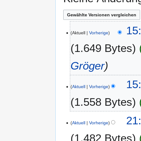
1
15
Aktuell
Vorherige
5
.
1.649 Bytes
J
u
n
Gröger
i
2
15
0
Aktuell
Vorherige
2
6
1.558 Bytes
2
21
Aktuell
Vorherige
6
.
1.482 Bytes
M