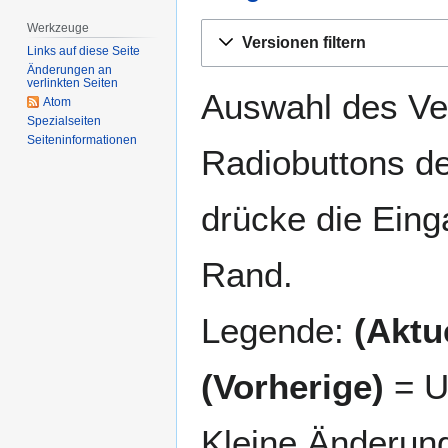
Werkzeuge
Zur
Zur
Versionen filtern
Navigation
Suche
Links auf diese Seite
Änderungen an
springen
springen
verlinkten Seiten
Auswahl des Ver
Atom
Spezialseiten
Seiten­­informationen
Radiobuttons de
drücke die Eing
Rand.
Legende:
(Aktue
(Vorherige)
= U
Kleine Änderun