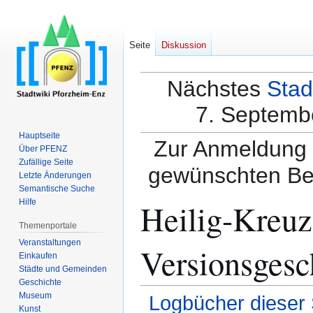
Seite
Diskussion
Nächstes
Stad
7. Septembe
Hauptseite
Zur Anmeldung a
Über PFENZ
Zufällige Seite
gewünschten Be
Letzte Änderungen
Semantische Suche
Heilig-Kreuz
Hilfe
Themenportale
Veranstaltungen
Versionsgesc
Einkaufen
Städte und Gemeinden
Geschichte
Museum
Logbücher dieser 
Kunst