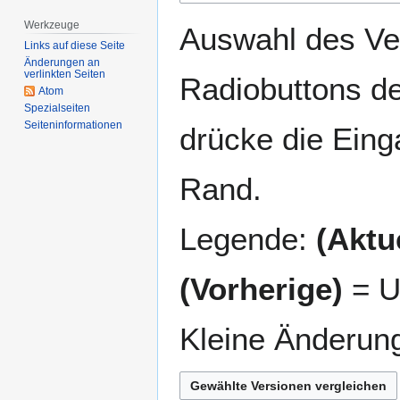
springen
springen
Werkzeuge
Auswahl des Ver
Links auf diese Seite
Änderungen an
verlinkten Seiten
Radiobuttons de
Atom
Spezialseiten
Seiten­­informationen
drücke die Eing
Rand.
Legende:
(Aktue
(Vorherige)
= U
Kleine Änderun