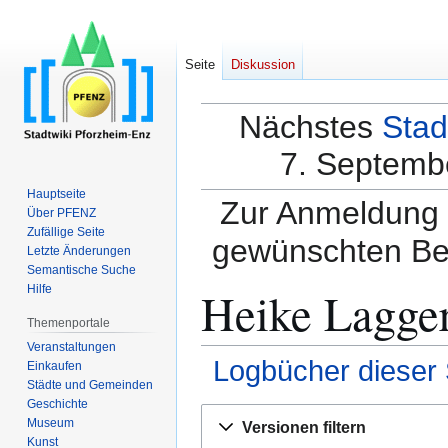
Seite
Diskussion
Nächstes
Stad
7. Septembe
Hauptseite
Zur Anmeldung a
Über PFENZ
Zufällige Seite
gewünschten Be
Letzte Änderungen
Semantische Suche
Heike Lagger
Hilfe
Themenportale
Veranstaltungen
Logbücher dieser 
Einkaufen
Städte und Gemeinden
Geschichte
Zur
Zur
Museum
Versionen filtern
Navigation
Suche
Kunst