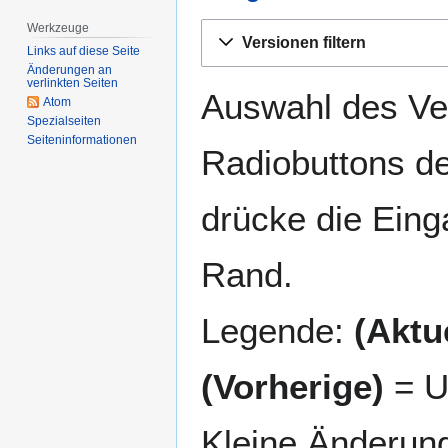
Werkzeuge
Zur
Zur
Versionen filtern
Navigation
Suche
Links auf diese Seite
Änderungen an
springen
springen
verlinkten Seiten
Auswahl des Ver
Atom
Spezialseiten
Seiten­­informationen
Radiobuttons de
drücke die Eing
Rand.
Legende:
(Aktue
(Vorherige)
= U
Kleine Änderun