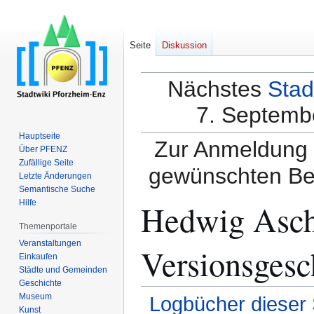
Seite
Diskussion
Nächstes
Stad
7. Septembe
Hauptseite
Zur Anmeldung a
Über PFENZ
Zufällige Seite
gewünschten Be
Letzte Änderungen
Semantische Suche
Hedwig Asch
Hilfe
Themenportale
Veranstaltungen
Versionsgesc
Einkaufen
Städte und Gemeinden
Geschichte
Museum
Logbücher dieser 
Kunst