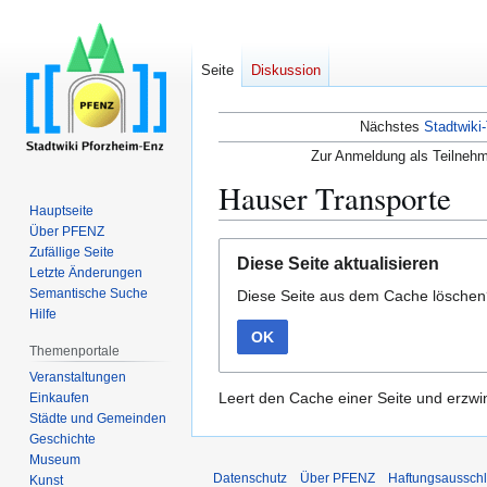
Seite
Diskussion
Nächstes
Stadtwiki-
Zur Anmeldung als Teilnehm
Hauser Transporte
Hauptseite
Über PFENZ
Zur
Zur
Zufällige Seite
Diese Seite aktualisieren
Navigation
Suche
Letzte Änderungen
Semantische Suche
Diese Seite aus dem Cache lösche
springen
springen
Hilfe
OK
Themenportale
Veranstaltungen
Leert den Cache einer Seite und erzwin
Einkaufen
Städte und Gemeinden
Geschichte
Museum
Datenschutz
Über PFENZ
Haftungsaussch
Kunst