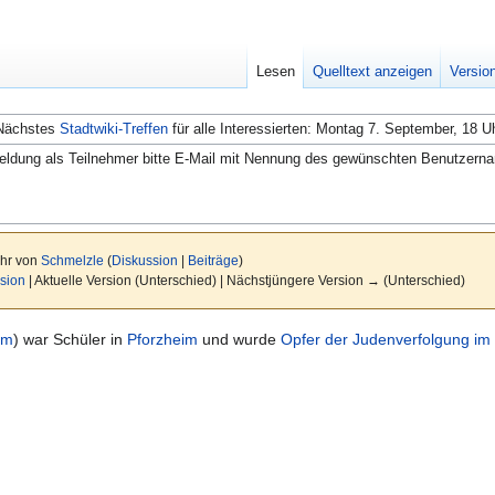
Lesen
Quelltext anzeigen
Versio
Nächstes
Stadtwiki-Treffen
für alle Interessierten: Montag 7. September, 18 U
ldung als Teilnehmer bitte E-Mail mit Nennung des gewünschten Benutzern
Uhr von
Schmelzle
(
Diskussion
|
Beiträge
)
sion
| Aktuelle Version (Unterschied) | Nächstjüngere Version → (Unterschied)
im
) war Schüler in
Pforzheim
und wurde
Opfer der Judenverfolgung im