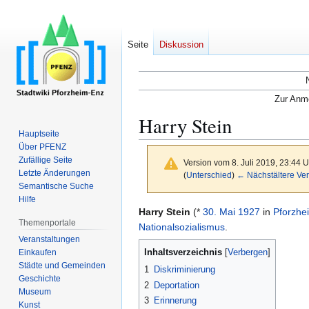
Seite
Diskussion
Zur Anme
Harry Stein
Hauptseite
Über PFENZ
Zufällige Seite
Version vom 8. Juli 2019, 23:44 
Letzte Änderungen
(
Unterschied
)
← Nächstältere Ver
Semantische Suche
Hilfe
Zur
Zur
Harry Stein
(*
30. Mai
1927
in
Pforzhe
Themenportale
Navigation
Suche
Nationalsozialismus
.
Veranstaltungen
springen
springen
Inhaltsverzeichnis
Einkaufen
Städte und Gemeinden
1
Diskriminierung
Geschichte
2
Deportation
Museum
3
Erinnerung
Kunst