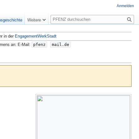
Anmelden
S
nsgeschichte
Weitere
u
c
hr in der
EngagementWerkStadt
h
e
amens an: E-Mail:
pfenz
mail.de