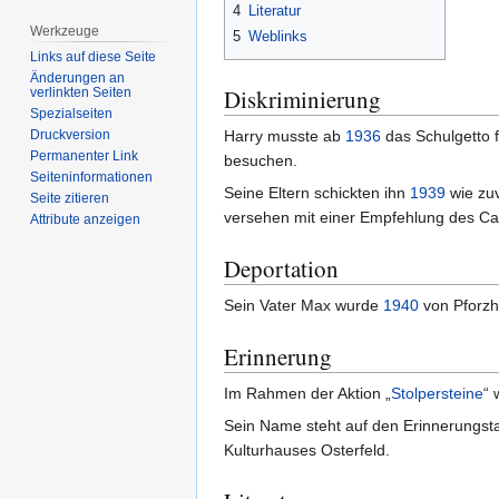
4
Literatur
Werkzeuge
5
Weblinks
Links auf diese Seite
Änderungen an
Diskriminierung
verlinkten Seiten
Spezialseiten
Harry musste ab
1936
das Schulgetto 
Druckversion
Permanenter Link
besuchen.
Seiten­­informationen
Seine Eltern schickten ihn
1939
wie zuv
Seite zitieren
versehen mit einer Empfehlung des Car
Attribute anzeigen
Deportation
Sein Vater Max wurde
1940
von Pforzh
Erinnerung
Im Rahmen der Aktion „
Stolpersteine
“ 
Sein Name steht auf den Erinnerungsta
Kulturhauses Osterfeld.