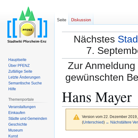
Seite
Diskussion
Nächstes
Stad
7. Septembe
Hauptseite
Zur Anmeldung a
Über PFENZ
Zufällige Seite
gewünschten Be
Letzte Änderungen
Semantische Suche
Hans Mayer
Hilfe
Themenportale
Veranstaltungen
Einkaufen
Version vom 22. Dezember 2019,
Städte und Gemeinden
(
Unterschied
)
← Nächstältere Ver
Geschichte
Museum
Kunst