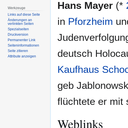
Zur
Zur
Hans Mayer
(*
Navigation
Suche
Werkzeuge
springen
springen
Links auf diese Seite
in
Pforzheim
und
Änderungen an
verlinkten Seiten
Spezialseiten
Judenverfolgung.
Druckversion
Permanenter Link
Seiten­­informationen
deutsch Holocau
Seite zitieren
Attribute anzeigen
Kaufhaus Scho
geb Jablonowsk
flüchtete er mit
Weblinks