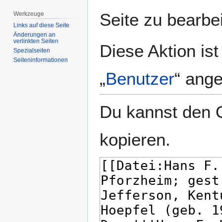
springen
springen
Seite zu bearbe
Werkzeuge
Links auf diese Seite
Änderungen an
verlinkten Seiten
Diese Aktion is
Spezialseiten
Seiten­­informationen
„
Benutzer
“ ang
Du kannst den Q
kopieren.