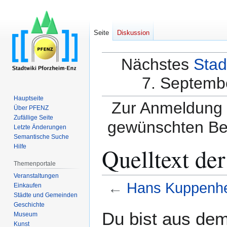
Seite
Diskussion
Nächstes
Stad
7. Septembe
Hauptseite
Zur Anmeldung a
Über PFENZ
Zufällige Seite
gewünschten Be
Letzte Änderungen
Semantische Suche
Quelltext de
Hilfe
Themenportale
Veranstaltungen
←
Hans Kuppenh
Einkaufen
Städte und Gemeinden
Geschichte
Zur
Zur
Du bist aus dem
Museum
Navigation
Suche
Kunst