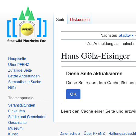
Seite
Diskussion
Nächstes
Stadtwiki-
Zur Anmeldung als Teilnehm
Hans Gölz-Eisinger
Hauptseite
Über PFENZ
Zur
Zur
Zufällige Seite
Diese Seite aktualisieren
Navigation
Suche
Letzte Änderungen
Semantische Suche
Diese Seite aus dem Cache lösche
springen
springen
Hilfe
OK
Themenportale
Veranstaltungen
Leert den Cache einer Seite und erzwin
Einkaufen
Städte und Gemeinden
Geschichte
Museum
Datenschutz
Über PFENZ
Haftungsaussch
Kunst