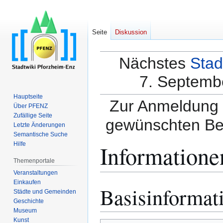
Seite
Diskussion
Nächstes
Stad
7. Septembe
Hauptseite
Zur Anmeldung a
Über PFENZ
Zufällige Seite
gewünschten Be
Letzte Änderungen
Semantische Suche
Informatione
Hilfe
Themenportale
Veranstaltungen
Einkaufen
Basisinformat
Zur
Zur
Städte und Gemeinden
Navigation
Suche
Geschichte
springen
springen
Museum
Kunst