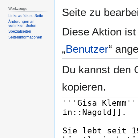
springen
springen
Seite zu bearbe
Werkzeuge
Links auf diese Seite
Änderungen an
verlinkten Seiten
Diese Aktion is
Spezialseiten
Seiten­­informationen
„
Benutzer
“ ang
Du kannst den Q
kopieren.