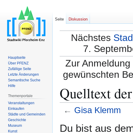
Seite
Diskussion
Nächstes
Stad
7. Septembe
Hauptseite
Zur Anmeldung a
Über PFENZ
Zufällige Seite
gewünschten Be
Letzte Änderungen
Semantische Suche
Quelltext de
Hilfe
Themenportale
Veranstaltungen
←
Gisa Klemm
Einkaufen
Städte und Gemeinden
Geschichte
Zur
Zur
Du bist aus dem
Museum
Navigation
Suche
Kunst