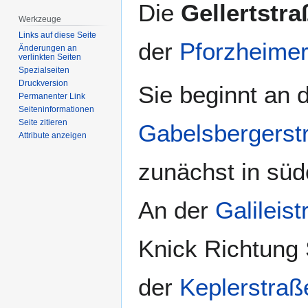
Zur
Zur
Die
Gellertstra
Navigation
Suche
Werkzeuge
springen
springen
Links auf diese Seite
der
Pforzheime
Änderungen an
verlinkten Seiten
Spezialseiten
Druckversion
Sie beginnt an 
Permanenter Link
Seiten­­informationen
Seite zitieren
Gabelsbergerst
Attribute anzeigen
zunächst in süd
An der
Galileis
Knick Richtung
der
Keplerstraß