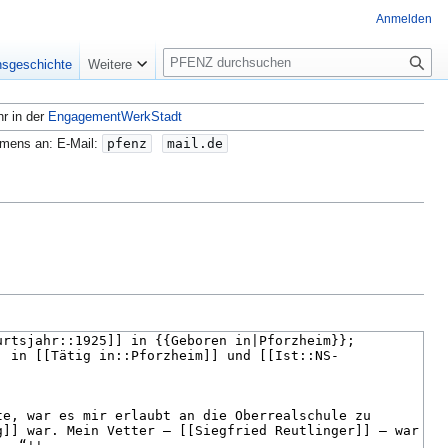
Anmelden
S
nsgeschichte
Weitere
u
c
hr in der
EngagementWerkStadt
h
e
amens an: E-Mail:
pfenz
mail.de