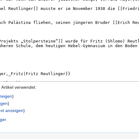
Artikel verwendet:
nzeigen
)
igen
)
ext anzeigen
)
nger
.