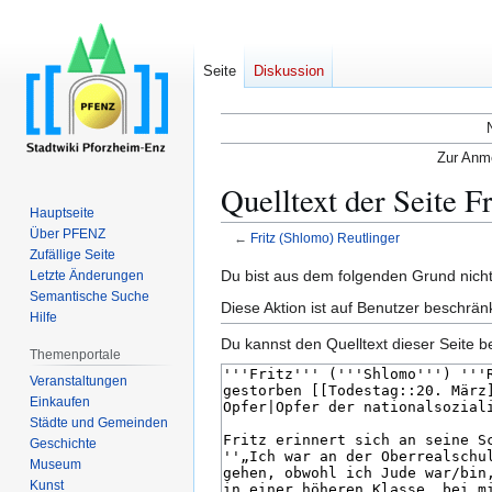
Seite
Diskussion
Zur Anme
Quelltext der Seite F
Hauptseite
Über PFENZ
←
Fritz (Shlomo) Reutlinger
Zufällige Seite
Zur
Zur
Du bist aus dem folgenden Grund nicht 
Letzte Änderungen
Semantische Suche
Navigation
Suche
Diese Aktion ist auf Benutzer beschrän
Hilfe
springen
springen
Du kannst den Quelltext dieser Seite b
Themenportale
Veranstaltungen
Einkaufen
Städte und Gemeinden
Geschichte
Museum
Kunst