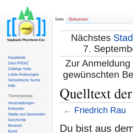
Seite
Diskussion
Nächstes
Stad
7. Septembe
Hauptseite
Zur Anmeldung a
Über PFENZ
Zufällige Seite
gewünschten Be
Letzte Änderungen
Semantische Suche
Quelltext der
Hilfe
Themenportale
Veranstaltungen
←
Friedrich Rau
Einkaufen
Städte und Gemeinden
Geschichte
Zur
Zur
Du bist aus dem
Museum
Navigation
Suche
Kunst