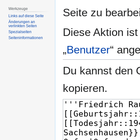
springen
springen
Seite zu bearbe
Werkzeuge
Links auf diese Seite
Änderungen an
verlinkten Seiten
Diese Aktion is
Spezialseiten
Seiten­­informationen
„
Benutzer
“ ang
Du kannst den Q
kopieren.