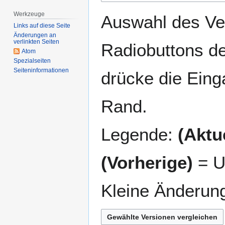
springen
springen
Werkzeuge
Auswahl des Ver
Links auf diese Seite
Änderungen an
verlinkten Seiten
Radiobuttons de
Atom
Spezialseiten
Seiten­­informationen
drücke die Eing
Rand.
Legende:
(Aktue
(Vorherige)
= U
Kleine Änderun