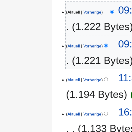
3
09
Aktuell
Vorherige
.
J
1.222 Bytes
u
n
K
i
09
e
2
Aktuell
Vorherige
i
0
1.221 Bytes
n
1
e
9
B
K
1
11
e
e
Aktuell
Vorherige
9
a
i
.
r
1.194 Bytes
n
F
b
e
e
e
B
K
b
1
16
i
e
e
r
Aktuell
Vorherige
1
t
a
i
u
.
u
r
1.133 Byte
n
a
N
n
b
e