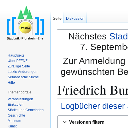
Seite
Diskussion
Nächstes
Stad
7. Septembe
Hauptseite
Zur Anmeldung a
Über PFENZ
Zufällige Seite
gewünschten Be
Letzte Änderungen
Semantische Suche
Friedrich Bu
Hilfe
Themenportale
Veranstaltungen
Logbücher dieser 
Einkaufen
Städte und Gemeinden
Geschichte
Zur
Zur
Museum
Versionen filtern
Navigation
Suche
Kunst