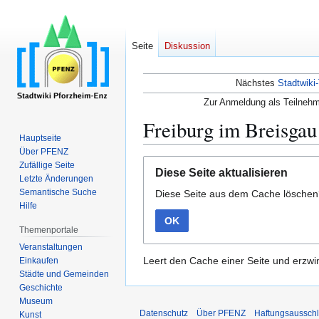
Seite
Diskussion
Nächstes
Stadtwiki-
Zur Anmeldung als Teilnehm
Freiburg im Breisgau
Hauptseite
Über PFENZ
Zur
Zur
Zufällige Seite
Diese Seite aktualisieren
Navigation
Suche
Letzte Änderungen
Semantische Suche
Diese Seite aus dem Cache lösche
springen
springen
Hilfe
OK
Themenportale
Veranstaltungen
Leert den Cache einer Seite und erzwin
Einkaufen
Städte und Gemeinden
Geschichte
Museum
Datenschutz
Über PFENZ
Haftungsaussch
Kunst