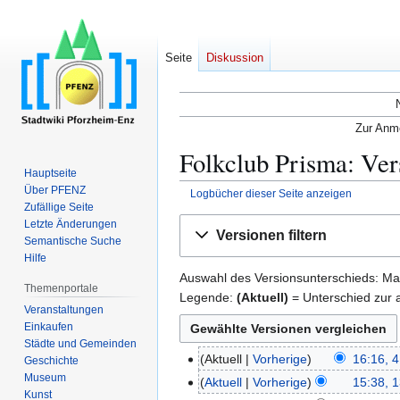
Seite
Diskussion
Zur Anme
Folkclub Prisma: Ver
Hauptseite
Über PFENZ
Logbücher dieser Seite anzeigen
Zufällige Seite
Zur
Zur
Letzte Änderungen
Versionen filtern
Semantische Suche
Navigation
Suche
Hilfe
springen
springen
Auswahl des Versionsunterschieds: Mar
Themenportale
Legende:
(Aktuell)
= Unterschied zur a
Veranstaltungen
Einkaufen
Städte und Gemeinden
Aktuell
Vorherige
16:16, 4
4
Geschichte
Museum
.
Aktuell
Vorherige
15:38, 
1
Kunst
J