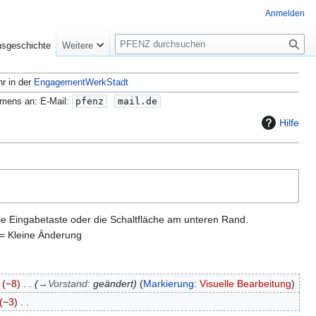
Anmelden
S
nsgeschichte
Weitere
u
c
hr in der
EngagementWerkStadt
h
e
amens an: E-Mail:
pfenz
mail.de
Hilfe
ie Eingabetaste oder die Schaltfläche am unteren Rand.
= Kleine Änderung
−8
→
Vorstand
:
geändert
Markierung
:
Visuelle Bearbeitung
−3