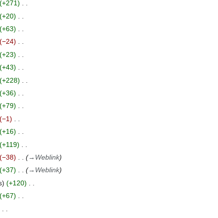
+271
+20
+63
−24
+23
+43
+228
+36
+79
−1
+16
+119
−38
→
Weblink
+37
→
Weblink
s
+120
+67