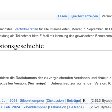
Lesen
Quelltext anzeigen
Versio
Nächstes
Stadtwiki-Treffen
für alle Interessierten: Montag 7. September, 18 U
ldung als Teilnehmer bitte E-Mail mit Nennung des gewünschten Benutzern
sionsgeschichte
kiere die Radiobuttons der zu vergleichenden Versionen und drücke d
ktuellen Version,
(Vorherige)
= Unterschied zur vorherigen Version,
K
. Jun. 2026
Silbenklempner
Diskussion
Beiträge
K
2.613 Bytes
13. Feb. 2024
Silbenklempner
Diskussion
Beiträge
2.621 Bytes