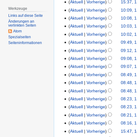
K
3
Aktuell
Vorherige
15:37, 
u
e
.
K
Werkzeuge
Aktuell
Vorherige
10:09, 
n
i
F
e
Links auf diese Seite
K
Aktuell
Vorherige
10:08, 
i
n
e
i
Änderungen an
e
K
verlinkten Seiten
Aktuell
Vorherige
10:03, 
2
e
b
n
i
e
Atom
K
0
B
Aktuell
Vorherige
10:02, 
r
e
n
Spezialseiten
i
e
2
K
e
u
B
Aktuell
Vorherige
09:49, 
Seiten­­informationen
e
n
i
6
e
a
a
K
e
B
Aktuell
Vorherige
09:12, 
e
n
i
r
r
e
a
K
e
B
Aktuell
Vorherige
09:08, 
e
n
b
2
i
r
e
a
K
e
B
Aktuell
Vorherige
09:07, 
e
e
0
n
b
i
r
e
a
K
e
B
i
Aktuell
Vorherige
08:49, 
2
e
e
n
b
i
r
e
a
K
e
t
4
B
i
Aktuell
Vorherige
08:48, 
e
e
n
b
i
r
e
a
u
K
e
t
B
i
Aktuell
Vorherige
08:48, 
e
e
n
b
i
r
n
e
a
u
K
e
t
B
i
Aktuell
Vorherige
08:23, 
e
e
n
b
g
i
r
n
e
a
u
e
t
B
i
Aktuell
Vorherige
08:23, 
e
e
s
n
b
g
i
r
n
a
u
e
t
B
i
z
Aktuell
Vorherige
08:21, 
e
e
s
n
b
g
r
n
a
u
K
e
t
u
B
i
z
Aktuell
Vorherige
08:16, 
e
e
s
b
g
r
n
e
a
u
s
K
e
t
u
B
i
z
Aktuell
Vorherige
15:47, 
1
e
s
b
g
i
r
n
a
e
a
u
s