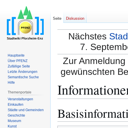
Seite
Diskussion
Nächstes
Stad
7. Septembe
Hauptseite
Zur Anmeldung a
Über PFENZ
Zufällige Seite
gewünschten Be
Letzte Änderungen
Semantische Suche
Informatione
Hilfe
Themenportale
Veranstaltungen
Einkaufen
Basisinformat
Zur
Zur
Städte und Gemeinden
Navigation
Suche
Geschichte
springen
springen
Museum
Kunst