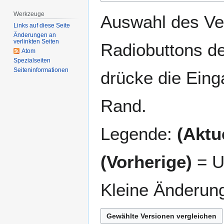
springen
springen
Werkzeuge
Auswahl des Ver
Links auf diese Seite
Änderungen an
verlinkten Seiten
Radiobuttons de
Atom
Spezialseiten
Seiten­­informationen
drücke die Eing
Rand.
Legende:
(Aktue
(Vorherige)
= U
Kleine Änderun