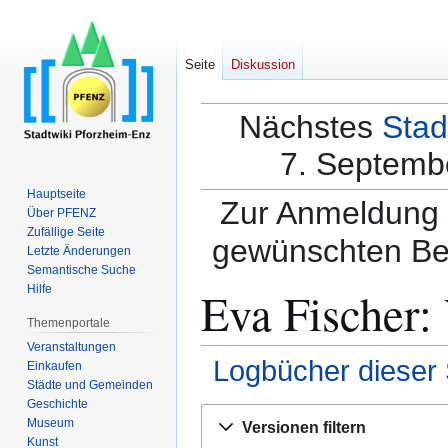
Seite
Diskussion
Nächstes
Stad
7. Septembe
Hauptseite
Zur Anmeldung a
Über PFENZ
Zufällige Seite
gewünschten Be
Letzte Änderungen
Semantische Suche
Eva Fischer:
Hilfe
Themenportale
Veranstaltungen
Logbücher dieser 
Einkaufen
Städte und Gemeinden
Geschichte
Zur
Zur
Museum
Versionen filtern
Navigation
Suche
Kunst