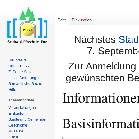
Seite
Diskussion
Nächstes
Stad
7. Septembe
Hauptseite
Zur Anmeldung a
Über PFENZ
Zufällige Seite
gewünschten Be
Letzte Änderungen
Semantische Suche
Informatione
Hilfe
Themenportale
Veranstaltungen
Einkaufen
Basisinformat
Zur
Zur
Städte und Gemeinden
Navigation
Suche
Geschichte
springen
springen
Museum
Kunst