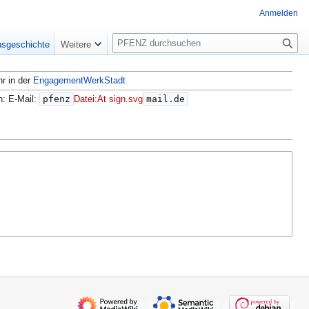
Anmelden
S
nsgeschichte
Weitere
u
c
hr in der
EngagementWerkStadt
h
e
n: E-Mail:
pfenz
Datei:At sign.svg
mail.de