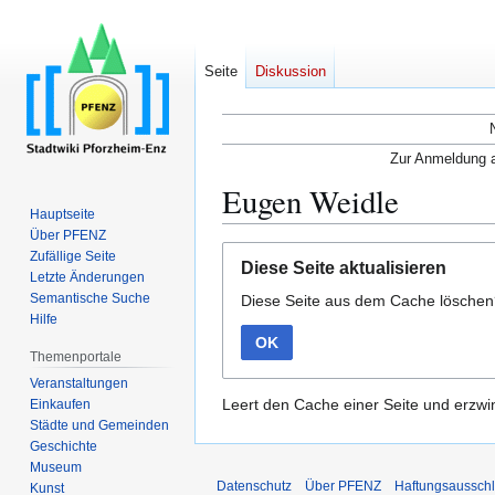
Seite
Diskussion
Zur Anmeldung a
Eugen Weidle
Hauptseite
Über PFENZ
Zur
Zur
Zufällige Seite
Diese Seite aktualisieren
Navigation
Suche
Letzte Änderungen
Semantische Suche
Diese Seite aus dem Cache lösche
springen
springen
Hilfe
OK
Themenportale
Veranstaltungen
Leert den Cache einer Seite und erzwin
Einkaufen
Städte und Gemeinden
Geschichte
Museum
Datenschutz
Über PFENZ
Haftungsaussch
Kunst