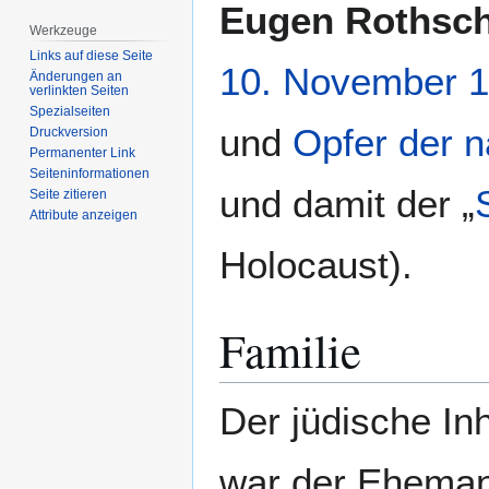
Zur
Zur
Eugen Rothsch
Navigation
Suche
Werkzeuge
springen
springen
Links auf diese Seite
10. November
1
Änderungen an
verlinkten Seiten
Spezialseiten
und
Opfer der n
Druckversion
Permanenter Link
Seiten­­informationen
und damit der „
Seite zitieren
Attribute anzeigen
Holocaust).
Familie
Der jüdische In
war der Ehema