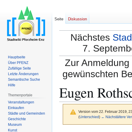
Seite
Diskussion
Nächstes
Stad
7. Septembe
Hauptseite
Zur Anmeldung a
Über PFENZ
Zufällige Seite
gewünschten Be
Letzte Änderungen
Semantische Suche
Eugen Rothsc
Hilfe
Themenportale
Veranstaltungen
Einkaufen
Version vom 22. Februar 2019, 2
Städte und Gemeinden
(
Unterschied
)
← Nächstältere Ver
Geschichte
Museum
Kunst