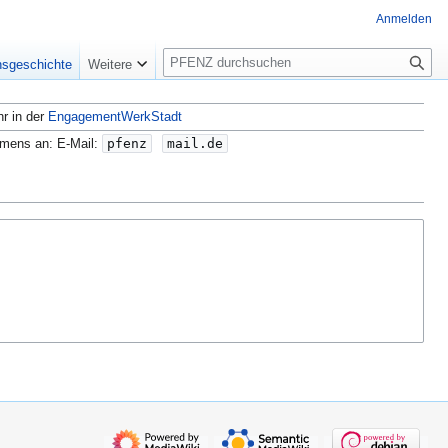
Anmelden
S
nsgeschichte
Weitere
u
c
hr in der
EngagementWerkStadt
h
e
amens an: E-Mail:
pfenz
mail.de