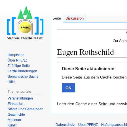
Seite
Diskussion
Zur Anme
Eugen Rothschild
Hauptseite
Über PFENZ
Zur
Zur
Zufällige Seite
Diese Seite aktualisieren
Navigation
Suche
Letzte Änderungen
Semantische Suche
Diese Seite aus dem Cache lösche
springen
springen
Hilfe
OK
Themenportale
Veranstaltungen
Leert den Cache einer Seite und erzwin
Einkaufen
Städte und Gemeinden
Geschichte
Museum
Datenschutz
Über PFENZ
Haftungsaussch
Kunst