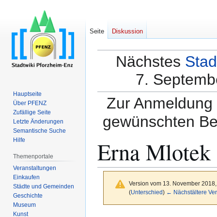
Seite
Diskussion
Nächstes
Stad
7. Septembe
Hauptseite
Zur Anmeldung a
Über PFENZ
Zufällige Seite
gewünschten Be
Letzte Änderungen
Semantische Suche
Erna Mlotek
Hilfe
Themenportale
Veranstaltungen
Einkaufen
Version vom 13. November 2018,
Städte und Gemeinden
(
Unterschied
)
← Nächstältere Ver
Geschichte
Museum
Kunst