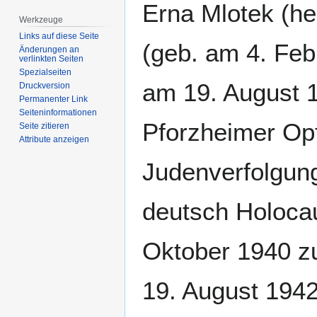
Zur
Zur
Erna Mlotek (hebräisch: רְנַה מְלוֹטֶק
Navigation
Suche
Werkzeuge
springen
springen
Links auf diese Seite
(geb. am 4. Feb
Änderungen an
verlinkten Seiten
Spezialseiten
am 19. August 
Druckversion
Permanenter Link
Seiten­­informationen
Pforzheimer Opf
Seite zitieren
Attribute anzeigen
Judenverfolgung.
deutsch Holocau
Oktober 1940 zu
19. August 1942