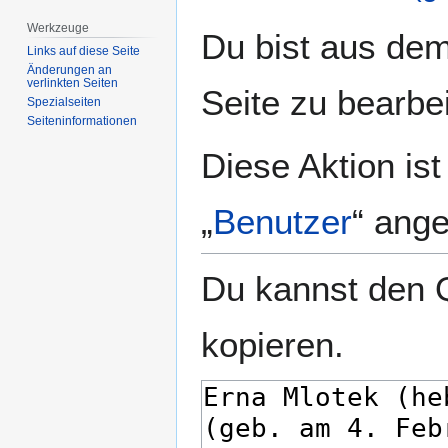
Werkzeuge
Zur
Zur
Du bist aus dem
Navigation
Suche
Links auf diese Seite
Änderungen an
springen
springen
verlinkten Seiten
Seite zu bearbe
Spezialseiten
Seiten­­informationen
Diese Aktion is
„
Benutzer
“ ang
Du kannst den Q
kopieren.