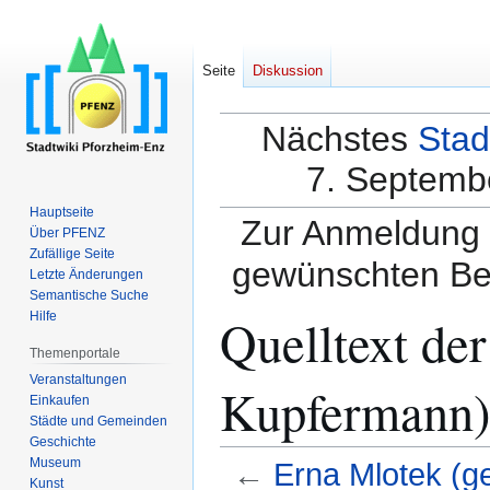
Seite
Diskussion
Nächstes
Stad
7. Septembe
Hauptseite
Zur Anmeldung a
Über PFENZ
Zufällige Seite
gewünschten Be
Letzte Änderungen
Semantische Suche
Quelltext der
Hilfe
Themenportale
Veranstaltungen
Kupfermann)
Einkaufen
Städte und Gemeinden
Geschichte
Museum
←
Erna Mlotek (g
Kunst