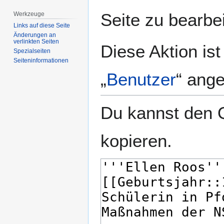
springen
springen
Seite zu bearbe
Werkzeuge
Links auf diese Seite
Änderungen an
verlinkten Seiten
Diese Aktion is
Spezialseiten
Seiten­­informationen
„
Benutzer
“ ang
Du kannst den Q
kopieren.