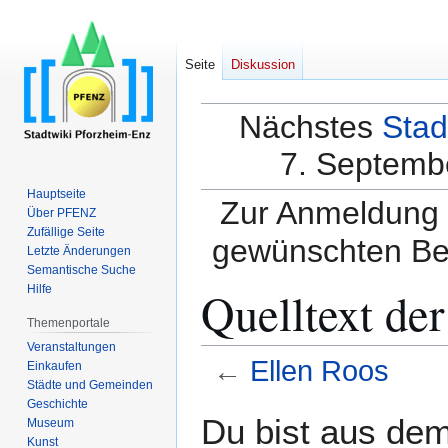
Seite
Diskussion
Nächstes
Stad
7. Septembe
Hauptseite
Zur Anmeldung a
Über PFENZ
Zufällige Seite
gewünschten Be
Letzte Änderungen
Semantische Suche
Quelltext der
Hilfe
Themenportale
Veranstaltungen
←
Ellen Roos
Einkaufen
Städte und Gemeinden
Geschichte
Zur
Zur
Du bist aus dem
Museum
Navigation
Suche
Kunst