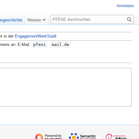
Anmelden
S
nsgeschichte
Weitere
u
c
hr in der
EngagementWerkStadt
h
e
amens an: E-Mail:
pfenz
mail.de