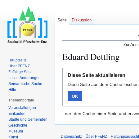
Seite
Diskussion
Zur Anme
Eduard Dettling
Hauptseite
Über PFENZ
Zur
Zur
Zufällige Seite
Diese Seite aktualisieren
Navigation
Suche
Letzte Änderungen
Semantische Suche
Diese Seite aus dem Cache lösche
springen
springen
Hilfe
OK
Themenportale
Veranstaltungen
Leert den Cache einer Seite und erzwin
Einkaufen
Städte und Gemeinden
Geschichte
Museum
Datenschutz
Über PFENZ
Haftungsaussch
Kunst