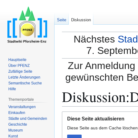
Seite
Diskussion
Nächstes
Stad
7. Septembe
Hauptseite
Zur Anmeldung a
Über PFENZ
Zufällige Seite
gewünschten Be
Letzte Änderungen
Semantische Suche
Diskussion:D
Hilfe
Themenportale
Veranstaltungen
Einkaufen
Zur
Zur
Diese Seite aktualisieren
Städte und Gemeinden
Navigation
Suche
Geschichte
Diese Seite aus dem Cache lösche
springen
springen
Museum
Kunst