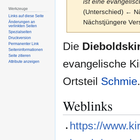
ist eine evangelis
Werkzeuge
(Unterschied) ← Näc
Links auf diese Seite
Nächstjüngere Ver
Änderungen an
verlinkten Seiten
Spezialseiten
Druckversion
Zur
Zur
Die
Dieboldski
Permanenter Link
Navigation
Suche
Seiten­­informationen
springen
springen
Seite zitieren
evangelische Ki
Attribute anzeigen
Ortsteil
Schmie
Weblinks
https://www.k