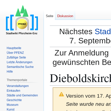
Seite
Diskussion
Nächstes
Stad
7. Septembe
Hauptseite
Zur Anmeldung a
Über PFENZ
Zufällige Seite
gewünschten Be
Letzte Änderungen
Semantische Suche
Dieboldskirc
Hilfe
Themenportale
Veranstaltungen
Einkaufen
Version vom 17. Ap
Städte und Gemeinden
Geschichte
Seite wurde neu an
Museum
Kunst