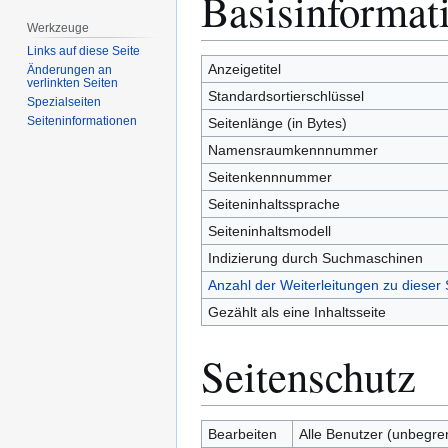
Basisinformat
Navigation
Suche
Werkzeuge
springen
springen
Links auf diese Seite
Anzeigetitel
Änderungen an
verlinkten Seiten
Standardsortierschlüssel
Spezialseiten
Seiten­­informationen
Seitenlänge (in Bytes)
Namensraumkennnummer
Seitenkennnummer
Seiteninhaltssprache
Seiteninhaltsmodell
Indizierung durch Suchmaschinen
Anzahl der Weiterleitungen zu dieser 
Gezählt als eine Inhaltsseite
Seitenschutz
Bearbeiten
Alle Benutzer (unbegre