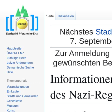
Seite
Diskussion
Nächstes
Stad
7. Septembe
Hauptseite
Zur Anmeldung a
Über PFENZ
Zufällige Seite
gewünschten Be
Letzte Änderungen
Semantische Suche
Informatione
Hilfe
Themenportale
Veranstaltungen
des Nazi-Re
Einkaufen
Städte und Gemeinden
Geschichte
Museum
Zur
Zur
Kunst