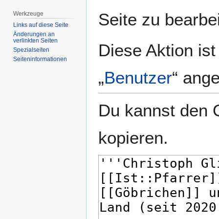
springen
springen
Seite zu bearbe
Werkzeuge
Links auf diese Seite
Änderungen an
verlinkten Seiten
Diese Aktion is
Spezialseiten
Seiten­­informationen
„
Benutzer
“ ang
Du kannst den Q
kopieren.