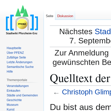
Seite
Diskussion
Nächstes
Stad
7. Septembe
Hauptseite
Zur Anmeldung a
Über PFENZ
Zufällige Seite
gewünschten Be
Letzte Änderungen
Semantische Suche
Quelltext de
Hilfe
Themenportale
Veranstaltungen
←
Christoph Glim
Einkaufen
Städte und Gemeinden
Geschichte
Zur
Zur
Du bist aus dem
Museum
Navigation
Suche
Kunst