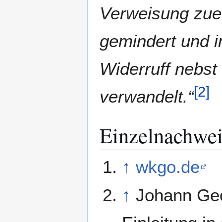
Verweisung zuer
gemindert und i
Widerruff nebst
[
2
]
verwandelt.“
Einzelnachwei
↑
wkgo.de
↑
Johann Geo