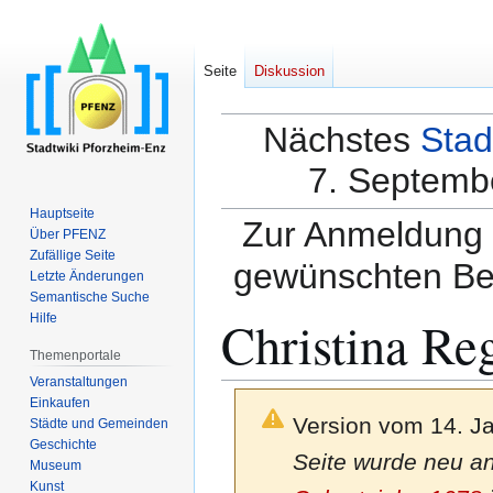
Seite
Diskussion
Nächstes
Stad
7. Septembe
Hauptseite
Zur Anmeldung a
Über PFENZ
Zufällige Seite
gewünschten Be
Letzte Änderungen
Semantische Suche
Christina Re
Hilfe
Themenportale
Veranstaltungen
Einkaufen
Version vom 14. J
Städte und Gemeinden
Geschichte
Seite wurde neu ang
Museum
Kunst