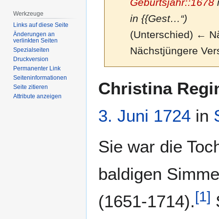
Geburtsjahr::1678
i
Werkzeuge
in {{Gest…“)
Links auf diese Seite
(Unterschied) ← Näc
Änderungen an
verlinkten Seiten
Nächstjüngere Ver
Spezialseiten
Druckversion
Permanenter Link
Seiten­­informationen
Zur
Zur
Christina Regi
Seite zitieren
Navigation
Suche
Attribute anzeigen
springen
springen
3. Juni
1724
in
Sie war die Toc
baldigen Simmer
[
1
]
(1651-1714).
S