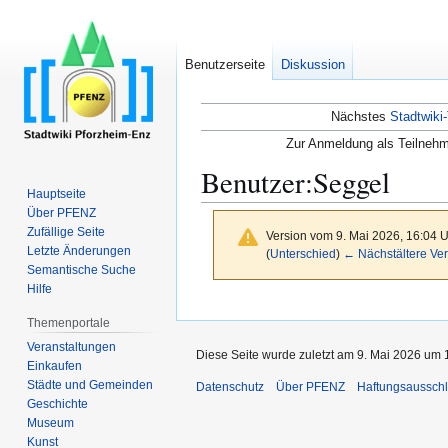
Benutzerseite
Diskussion
Nächstes
Stadtwiki-
Zur Anmeldung als Teilnehm
Benutzer
:
Seggel
Hauptseite
Über PFENZ
Zufällige Seite
Version vom 9. Mai 2026, 16:04 
Letzte Änderungen
(
Unterschied
)
← Nächstältere Ver
Semantische Suche
Hilfe
Zur
Zur
Themenportale
Navigation
Suche
Veranstaltungen
springen
springen
Diese Seite wurde zuletzt am 9. Mai 2026 um 1
Einkaufen
Städte und Gemeinden
Datenschutz
Über PFENZ
Haftungsaussch
Geschichte
Museum
Kunst