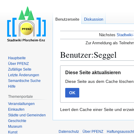
Benutzerseite
Diskussion
Nächstes
Stadtwiki-
Zur Anmeldung als Teilnehm
Benutzer:Seggel
Hauptseite
Über PFENZ
Zur
Zur
Zufällige Seite
Diese Seite aktualisieren
Navigation
Suche
Letzte Änderungen
Semantische Suche
Diese Seite aus dem Cache lösche
springen
springen
Hilfe
OK
Themenportale
Veranstaltungen
Leert den Cache einer Seite und erzwin
Einkaufen
Städte und Gemeinden
Geschichte
Museum
Datenschutz
Über PFENZ
Haftungsaussch
Kunst