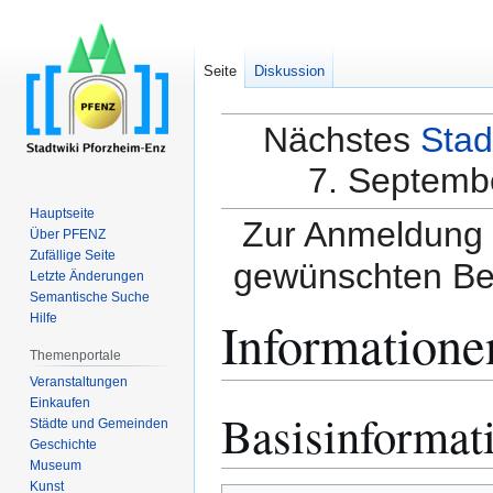
Seite
Diskussion
Nächstes
Stad
7. Septembe
Hauptseite
Zur Anmeldung a
Über PFENZ
Zufällige Seite
gewünschten Be
Letzte Änderungen
Semantische Suche
Informatione
Hilfe
Themenportale
Veranstaltungen
Einkaufen
Basisinformat
Zur
Zur
Städte und Gemeinden
Navigation
Suche
Geschichte
springen
springen
Museum
Kunst