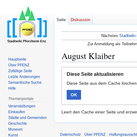
Seite
Diskussion
Nächstes
Stadtwiki-
Zur Anmeldung als Teilnehm
August Klaiber
Hauptseite
Über PFENZ
Zur
Zur
Zufällige Seite
Diese Seite aktualisieren
Navigation
Suche
Letzte Änderungen
Semantische Suche
Diese Seite aus dem Cache lösche
springen
springen
Hilfe
OK
Themenportale
Veranstaltungen
Leert den Cache einer Seite und erzwin
Einkaufen
Städte und Gemeinden
Geschichte
Museum
Datenschutz
Über PFENZ
Haftungsaussch
Kunst