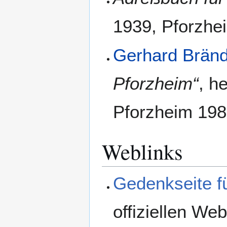
1939, Pforzhe
Gerhard Bränd
Pforzheim“
, h
Pforzheim 198
Weblinks
Gedenkseite f
offiziellen W