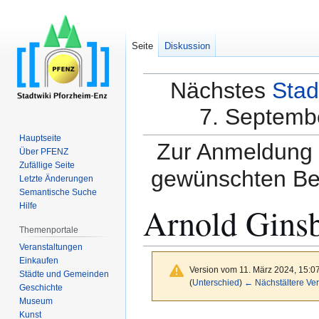
Seite
Diskussion
Nächstes
Stad
7. Septembe
Hauptseite
Zur Anmeldung a
Über PFENZ
Zufällige Seite
gewünschten Be
Letzte Änderungen
Semantische Suche
Arnold Ginsb
Hilfe
Themenportale
Veranstaltungen
Einkaufen
Version vom 11. März 2024, 15:0
Städte und Gemeinden
(
Unterschied
)
← Nächstältere Ver
Geschichte
Museum
Kunst