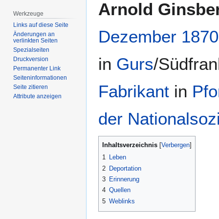
Zur
Zur
Arnold Ginsbe
Navigation
Suche
Werkzeuge
springen
springen
Links auf diese Seite
Dezember
1870
Änderungen an
verlinkten Seiten
Spezialseiten
in
Gurs
/Südfran
Druckversion
Permanenter Link
Seiten­­informationen
Fabrikant
in
Pfo
Seite zitieren
Attribute anzeigen
der Nationalsozi
Inhaltsverzeichnis
1
Leben
2
Deportation
3
Erinnerung
4
Quellen
5
Weblinks