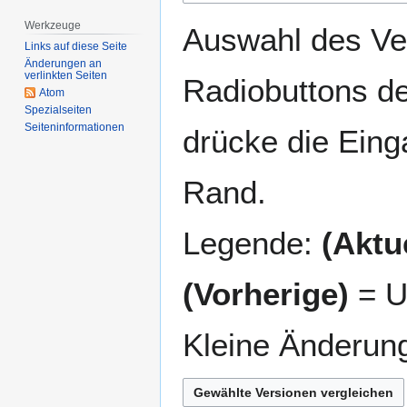
springen
springen
Werkzeuge
Auswahl des Ver
Links auf diese Seite
Änderungen an
verlinkten Seiten
Radiobuttons de
Atom
Spezialseiten
Seiten­­informationen
drücke die Eing
Rand.
Legende:
(Aktue
(Vorherige)
= U
Kleine Änderun