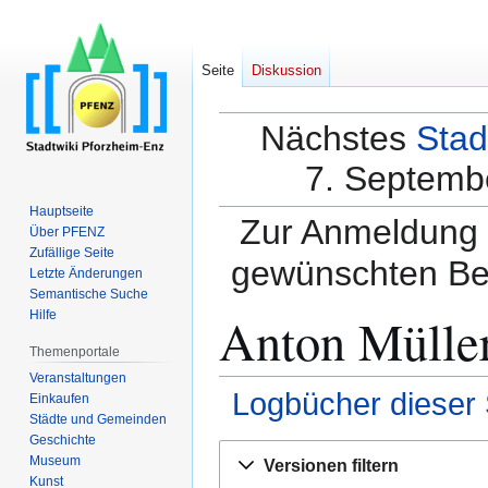
Seite
Diskussion
Nächstes
Stad
7. Septembe
Hauptseite
Zur Anmeldung a
Über PFENZ
Zufällige Seite
gewünschten Be
Letzte Änderungen
Semantische Suche
Anton Müller
Hilfe
Themenportale
Veranstaltungen
Logbücher dieser 
Einkaufen
Städte und Gemeinden
Geschichte
Zur
Zur
Museum
Versionen filtern
Navigation
Suche
Kunst