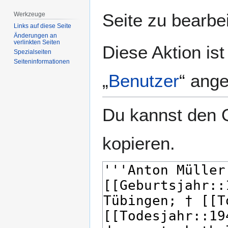
springen
springen
Seite zu bearbe
Werkzeuge
Links auf diese Seite
Änderungen an
verlinkten Seiten
Diese Aktion is
Spezialseiten
Seiten­­informationen
„
Benutzer
“ ang
Du kannst den Q
kopieren.