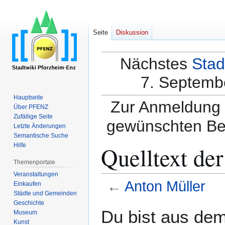
Seite
Diskussion
Nächstes
Stad
7. Septembe
Hauptseite
Zur Anmeldung a
Über PFENZ
Zufällige Seite
gewünschten Be
Letzte Änderungen
Semantische Suche
Quelltext de
Hilfe
Themenportale
Veranstaltungen
←
Anton Müller
Einkaufen
Städte und Gemeinden
Geschichte
Zur
Zur
Du bist aus dem
Museum
Navigation
Suche
Kunst