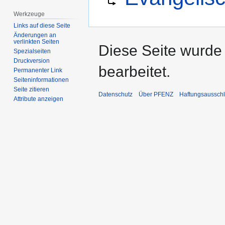
springen
springen
Werkzeuge
Links auf diese Seite
Änderungen an
verlinkten Seiten
Diese Seite wurde 
Spezialseiten
Druckversion
bearbeitet.
Permanenter Link
Seiten­­informationen
Seite zitieren
Datenschutz
Über PFENZ
Haftungsaussch
Attribute anzeigen