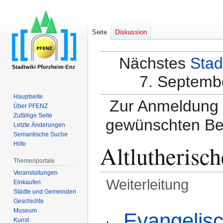
Seite
Diskussion
Nächstes
Stad
7. Septembe
Hauptseite
Zur Anmeldung a
Über PFENZ
Zufällige Seite
gewünschten Be
Letzte Änderungen
Semantische Suche
Altlutherisc
Hilfe
Themenportale
Veranstaltungen
Weiterleitung
Einkaufen
Städte und Gemeinden
Geschichte
Zur
Zur
Weiterleitung nach:
Museum
Evangelisc
Navigation
Suche
Kunst