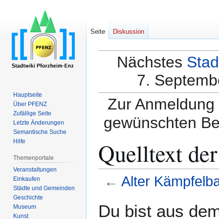
Seite
Diskussion
Nächstes
Stad
7. Septembe
Hauptseite
Zur Anmeldung a
Über PFENZ
Zufällige Seite
gewünschten Be
Letzte Änderungen
Semantische Suche
Quelltext de
Hilfe
Themenportale
Veranstaltungen
←
Alter Kämpfelb
Einkaufen
Städte und Gemeinden
Geschichte
Zur
Zur
Du bist aus dem
Museum
Navigation
Suche
Kunst