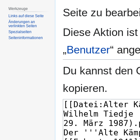
springen
springen
Seite zu bearbe
Werkzeuge
Links auf diese Seite
Änderungen an
verlinkten Seiten
Diese Aktion is
Spezialseiten
Seiten­­informationen
„
Benutzer
“ ang
Du kannst den Q
kopieren.