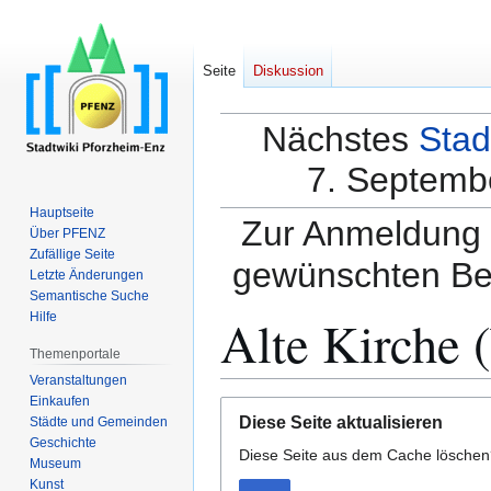
Seite
Diskussion
Nächstes
Stad
7. Septembe
Hauptseite
Zur Anmeldung a
Über PFENZ
Zufällige Seite
gewünschten Be
Letzte Änderungen
Semantische Suche
Alte Kirche 
Hilfe
Themenportale
Veranstaltungen
Einkaufen
Zur
Zur
Diese Seite aktualisieren
Städte und Gemeinden
Navigation
Suche
Geschichte
Diese Seite aus dem Cache lösche
springen
springen
Museum
Kunst