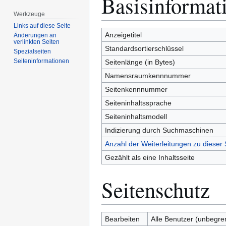
Basisinformat
Navigation
Suche
Werkzeuge
springen
springen
Links auf diese Seite
Anzeigetitel
Änderungen an
verlinkten Seiten
Standardsortierschlüssel
Spezialseiten
Seiten­­informationen
Seitenlänge (in Bytes)
Namensraumkennnummer
Seitenkennnummer
Seiteninhaltssprache
Seiteninhaltsmodell
Indizierung durch Suchmaschinen
Anzahl der Weiterleitungen zu dieser 
Gezählt als eine Inhaltsseite
Seitenschutz
Bearbeiten
Alle Benutzer (unbegre