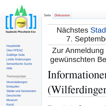
Seite
Diskussion
Nächstes
Stad
7. Septembe
Hauptseite
Zur Anmeldung a
Über PFENZ
Zufällige Seite
gewünschten Be
Letzte Änderungen
Semantische Suche
Informatione
Hilfe
Themenportale
Veranstaltungen
(Wilferdinge
Einkaufen
Städte und Gemeinden
Geschichte
Museum
Zur
Zur
Kunst