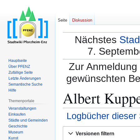
Seite
Diskussion
Nächstes
Stad
7. Septembe
Hauptseite
Zur Anmeldung a
Über PFENZ
Zufällige Seite
gewünschten Be
Letzte Änderungen
Semantische Suche
Albert Kuppe
Hilfe
Themenportale
Veranstaltungen
Logbücher dieser 
Einkaufen
Städte und Gemeinden
Geschichte
Zur
Zur
Museum
Versionen filtern
Navigation
Suche
Kunst