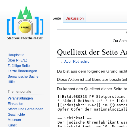
Seite
Diskussion
Zur Anme
Quelltext der Seite A
Hauptseite
Über PFENZ
←
Adolf Rothschild
Zufällige Seite
Zur
Zur
Du bist aus dem folgenden Grund nicht 
Letzte Änderungen
Semantische Suche
Navigation
Suche
Diese Aktion ist auf Benutzer beschrän
Hilfe
springen
springen
Du kannst den Quelltext dieser Seite b
Themenportale
Veranstaltungen
Einkaufen
Städte und Gemeinden
Geschichte
Museum
Kunst