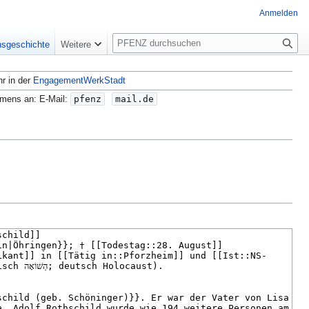
Anmelden
S
nsgeschichte
Weitere
u
c
hr in der
EngagementWerkStadt
h
e
amens an: E-Mail:
pfenz
mail.de