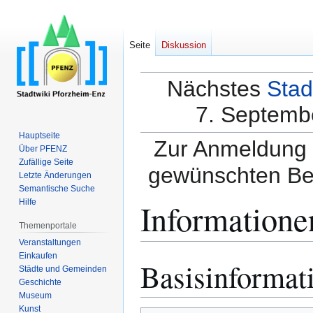
Seite
Diskussion
Nächstes
Stad
7. Septembe
Hauptseite
Zur Anmeldung a
Über PFENZ
Zufällige Seite
gewünschten Be
Letzte Änderungen
Semantische Suche
Informatione
Hilfe
Themenportale
Veranstaltungen
Einkaufen
Basisinformat
Zur
Zur
Städte und Gemeinden
Navigation
Suche
Geschichte
springen
springen
Museum
Kunst