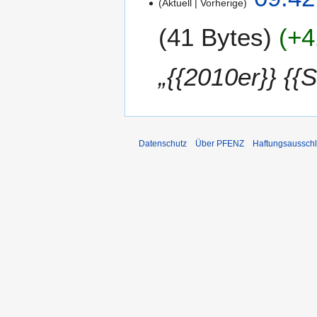
Aktuell
Vorherige
8
.
41 Bytes
+4
F
e
b
„{{2010er}} {{
r
u
a
r
2
Datenschutz
Über PFENZ
Haftungsaussch
0
1
9