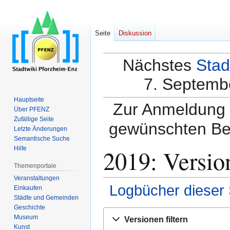
Seite
Diskussion
Nächstes
Stad
7. Septembe
Hauptseite
Zur Anmeldung a
Über PFENZ
Zufällige Seite
gewünschten Be
Letzte Änderungen
Semantische Suche
2019: Versio
Hilfe
Themenportale
Veranstaltungen
Logbücher dieser 
Einkaufen
Städte und Gemeinden
Geschichte
Zur
Zur
Museum
Versionen filtern
Navigation
Suche
Kunst