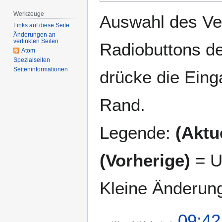
springen
springen
Werkzeuge
Auswahl des Ver
Links auf diese Seite
Änderungen an
verlinkten Seiten
Radiobuttons de
Atom
Spezialseiten
Seiten­­informationen
drücke die Eing
Rand.
Legende:
(Aktue
(Vorherige)
= U
Kleine Änderun
1
09:42