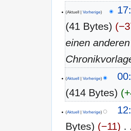
6
17
Aktuell
Vorherige
.
F
41 Bytes
−3
e
b
r
einen anderen 
u
a
Chronikvorlage
r
2
0
2
00
1
Aktuell
Vorherige
9
9
.
414 Bytes
+
F
e
b
4
12
r
Aktuell
Vorherige
.
u
M
Bytes
−11
a
a
r