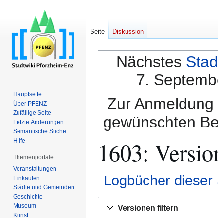
Seite
Diskussion
Nächstes
Stad
7. Septembe
Hauptseite
Zur Anmeldung a
Über PFENZ
Zufällige Seite
gewünschten Be
Letzte Änderungen
Semantische Suche
1603: Versio
Hilfe
Themenportale
Veranstaltungen
Logbücher dieser 
Einkaufen
Städte und Gemeinden
Geschichte
Zur
Zur
Museum
Versionen filtern
Navigation
Suche
Kunst