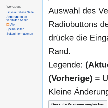
springen
springen
Werkzeuge
Auswahl des Ver
Links auf diese Seite
Änderungen an
verlinkten Seiten
Radiobuttons de
Atom
Spezialseiten
Seiten­­informationen
drücke die Eing
Rand.
Legende:
(Aktue
(Vorherige)
= U
Kleine Änderun